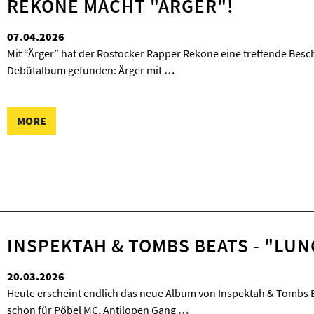
REKONE MACHT "ÄRGER"!
07.04.2026
Mit “Ärger” hat der Rostocker Rapper Rekone eine treffende Besc
Debütalbum gefunden: Ärger mit
…
MORE
INSPEKTAH & TOMBS BEATS - "LUN
20.03.2026
Heute erscheint endlich das neue Album von Inspektah & Tombs B
schon für Pöbel MC, Antilopen Gang
…