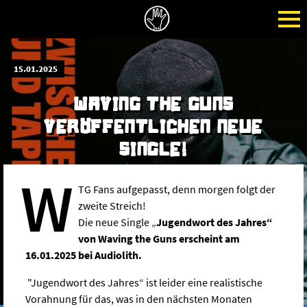
15.01.2025
WAVING THE GUNS
VERÖFFENTLICHEN NEUE
SINGLE!
W
TG Fans aufgepasst, denn morgen folgt der
zweite Streich!
Die neue Single „
Jugendwort des Jahres“
von Waving the Guns erscheint am
16.01.2025 bei Audiolith.
"Jugendwort des Jahres“ ist leider eine realistische
Vorahnung für das, was in den nächsten Monaten