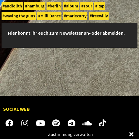
audiolith
hamburg
berlin
album
Tour
Rap
waving the guns
Milli Dance
mariecurry
freewilly
Hier könnt ihr euch zum Newsletter an- oder abmelden.
SOCIAL WEB
Zustimmung verwalten