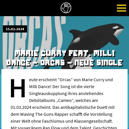
15.02.2024
MARIE CURRY FEAT. MILLI
DANCE - ORCAS - NEUE SINGLE
H
eute erscheint “Orcas“ von Marie Curry und
Milli Dance! Der Song ist die vierte
Singleauskupplung ihres anstehendes
Debütalbums „Cameo“, welches am
01.03.2024
erscheint. Das antikapitalistische Duett mit
dem Waving The Guns Rapper schafft die Vorstellung
einer Welt ohne Faschismus und Klassengesellschaft.
Mit souveränem Rap Flow und dem Talent, Geschichten