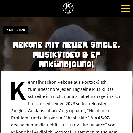
23.05.2024
REKONE MIT NEUER SINGLE,
MUSIKVIDEO & EP
ANKÜNDIGUNG!
K
ennt ihr schon Rekone aus Rostock? Ich
zumindest höre jeden Tag seine Musik! Das
schreibe ich nicht nur als Labelmanagerin - ich
bin Fan seit seinen 2023 selbst releasten
Singles “Austauschbare Augenpaare”, “Nicht mein
Problem” und allen voran “#besteslife”. Am
05.07.
erscheint nun die Debüt-EP “Hartz-Life-Balance” von
Rekone bei Audiolith Records! Zusammen mit seinem