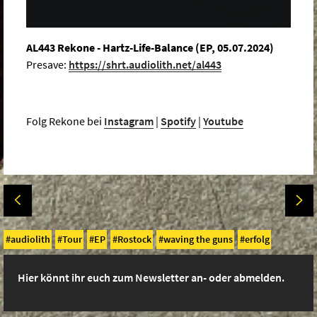
AL443 Rekone - Hartz-Life-Balance (EP, 05.07.2024)
Presave:
https://shrt.audiolith.net/al443
Folg Rekone bei
Instagram
|
Spotify
|
Youtube
audiolith
Tour
EP
Rostock
waving the guns
erfolg
Hier könnt ihr euch zum Newsletter an- oder abmelden.