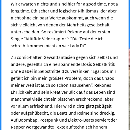
Wir erwarten nichts und sind hier for a good time, not a
long time. Ethischer und logischer Nihilismus, der aber
nicht ohne ein paar Werte auskommt, auch wenn die
sich vielleicht von denen der Mehrheitsgesellschaft
unterscheiden. So resümiert Rekone auf der ersten
Single “Attitüde Velociraptor”: “Die Texte die ich
schreib, kommen nicht an wie Lady Di”.
Zu comic-haften Gewaltfantasien gegen sich selbst und
andere, gesellt sich eine spannende Dosis Selbstkritik
ohne dabei in Selbstmitleid zu versinken “Egal obs mir
gefällt ich bin mein größtes Problem, doch das Chaos
meiner Welt ist auch so schön anzusehen”. Rekones
Ehrlichkeit und sein kreativer Blick auf das Leben sind
manchmal vielleicht ein bisschen erschreckend, aber
vor allem erfrischend. Hier wird nichts glattgebügelt
oder aufgehübscht, die Beats und Reime sind dreckig.
Auf Boombap, Postpunk und Elektro-Beats serviert der
Rapper wortgewandte Texte auf technisch hohem