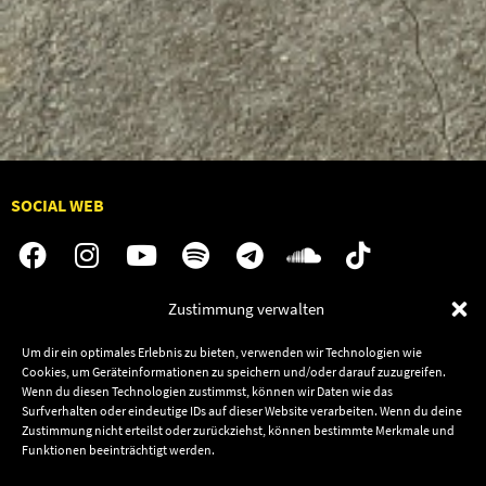
SOCIAL WEB
Zustimmung verwalten
Audiolith
Jobs
Um dir ein optimales Erlebnis zu bieten, verwenden wir Technologien wie
News
Kontakt
Cookies, um Geräteinformationen zu speichern und/oder darauf zuzugreifen.
Artists
Termine
Wenn du diesen Technologien zustimmst, können wir Daten wie das
Surfverhalten oder eindeutige IDs auf dieser Website verarbeiten. Wenn du deine
Releases
Shop
Zustimmung nicht erteilst oder zurückziehst, können bestimmte Merkmale und
Friends
Funktionen beeinträchtigt werden.
Datenschutz
Newsletter