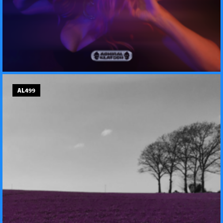
AL499