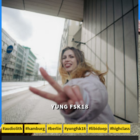
YUNG FSK18
audiolith
hamburg
berlin
yungfsk18
libidoep
highclass