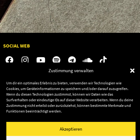
SOCIAL WEB
Zustimmung verwalten
Audiolith
Jobs
Um dir ein optimales Erlebnis zu bieten, verwenden wir Technologien wie
Cookies, um Geräteinformationen zu speichern und/oder darauf zuzugreifen.
News
Kontakt
Wenn du diesen Technologien zustimmst, können wir Daten wie das
Artists
Termine
Surfverhalten oder eindeutige IDs auf dieser Website verarbeiten. Wenn du deine
Zustimmung nicht erteilst oder zurückziehst, können bestimmte Merkmale und
Releases
Shop
Funktionen beeinträchtigt werden.
Friends
Datenschutz
Newsletter
Akzeptieren
Impressum
Cookie-Richtlinie (EU)