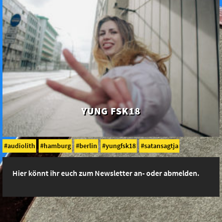
YUNG FSK18
audiolith
hamburg
berlin
yungfsk18
satansagtja
Hier könnt ihr euch zum Newsletter an- oder abmelden.