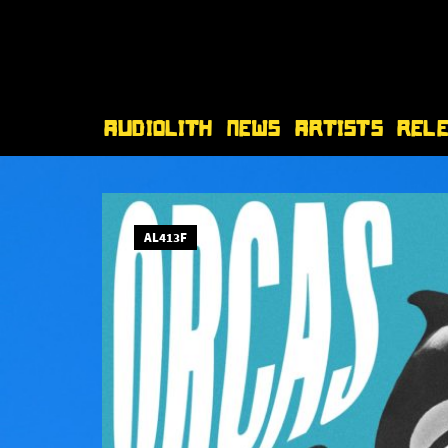
Audiolith
News
Artists
Rel
AL413F