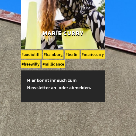
MARIE CURRY
audiolith
hamburg
berlin
mariecurry
freewilly
millidance
Hier könnt ihr euch zum
Newsletter an- oder abmelden.