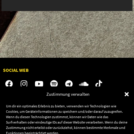
SOCIAL WEB
Zustimmung verwalten
Audiolith
Jobs
Um dir ein optimales Erlebnis zu bieten, verwenden wir Technologien wie
Cookies, um Geräteinformationen zu speichern und/oder darauf zuzugreifen.
News
Kontakt
Wenn du diesen Technologien zustimmst, können wir Daten wie das
Artists
Termine
Surfverhalten oder eindeutige IDs auf dieser Website verarbeiten. Wenn du deine
Zustimmung nicht erteilst oder zurückziehst, können bestimmte Merkmale und
Releases
Shop
Funktionen beeinträchtigt werden.