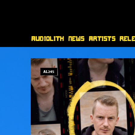
Audiolith
News
Artists
Rel
AL245