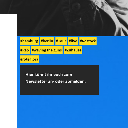
hamburg
berlin
Tour
live
Rostock
Rap
waving the guns
Zuhause
rote flora
Hier könnt ihr euch zum
Newsletter an- oder abmelden.