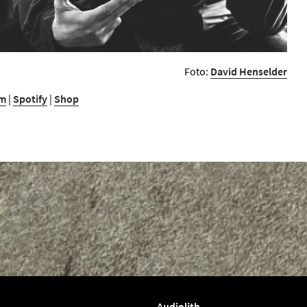
Foto:
David Henselder
am
|
Spotify
|
Shop
Audiolith