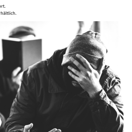
rt.
hältlich.