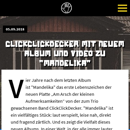
05.09.2018
CLICKCLICKDECKER MIT NEUEM
ALBUM UND VIDEO ZU
"MANDELIKA"
V
ier Jahre nach dem letzten Album
ist "Mandelika" das erste Lebenszeichen der
neuen Platte „Am Arsch der kleinen
Aufmerksamkeiten“ von der zum Trio
gewachsenen Band ClickClickDecker. "Mandelika" ist
ein vielfältiges Stück: laut verspielt, leise nah, direkt
und fragend zärtlich. Und es zeigt die Vielfalt dieses
neuen Albums. In einer Welt, in der alle immer lauter