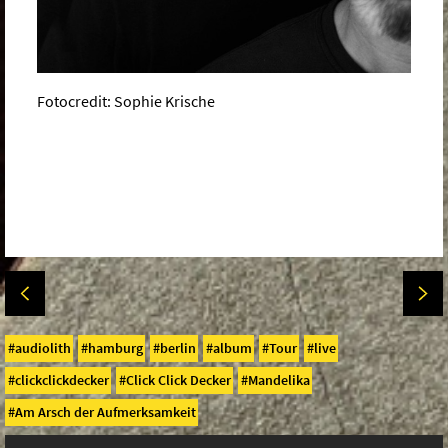
Fotocredit: Sophie Krische
audiolith
hamburg
berlin
album
Tour
live
clickclickdecker
Click Click Decker
Mandelika
Am Arsch der Aufmerksamkeit