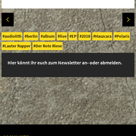
audiolith
berlin
album
live
EP
2018
Haszcara
Polaris
Lauter Rapper
Der Rote Riese
Hier könnt ihr euch zum Newsletter an- oder abmelden.