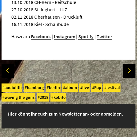
13.10.2018 CH-Bern - Reitschule
27.10.2018 St. Ingbert - JUZ
02.11.2018 Oberhausen - Druckluft
16.11.2018 Kiel - Schaubude
Haszcara
Facebook
|
Instagram
|
Spotify
|
Twitter
audiolith
hamburg
berlin
album
live
Rap
festival
waving the guns
2018
kobito
Hier könnt ihr euch zum Newsletter an- oder abmelden.