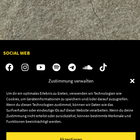
SOCIAL WEB
Zustimmung verwalten
Audiolith
Jobs
Um dir ein optimales Erlebnis zu bieten, verwenden wir Technologien wie
News
Kontakt
Cookies, um Geräteinformationen zu speichern und/oder darauf zuzugreifen.
Wenn du diesen Technologien zustimmst, können wir Daten wie das
Artists
Termine
Surfverhalten oder eindeutige IDs auf dieser Website verarbeiten. Wenn du deine
Releases
Shop
Zustimmung nicht erteilst oder zurückziehst, können bestimmte Merkmale und
Funktionen beeinträchtigt werden.
Friends
Datenschutz
Newsletter
Akzeptieren