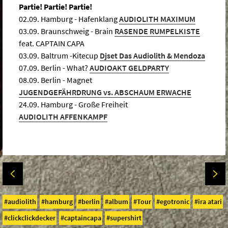
Partie! Partie! Partie!
02.09. Hamburg - Hafenklang
AUDIOLITH MAXIMUM
03.09. Braunschweig - Brain
RASENDE RUMPELKISTE
feat. CAPTAIN CAPA
03.09. Baltrum -Kitecup
Djset Das Audiolith & Mendoza
07.09. Berlin - What?
AUDIOAKT GELDPARTY
08.09. Berlin - Magnet
JUGENDGEFÄHRDRUNG vs. ABSCHAUM ERWACHE
24.09. Hamburg - Große Freiheit
AUDIOLITH AFFENKAMPF
audiolith
hamburg
berlin
album
Tour
egotronic
ira atari
clickclickdecker
captaincapa
supershirt