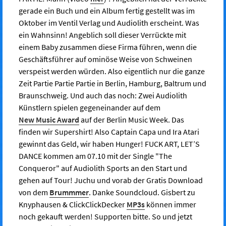
gerade ein Buch und ein Album fertig gestellt was im
Oktober im Ventil Verlag und Audiolith erscheint. Was
ein Wahnsinn! Angeblich soll dieser Verrückte mit
einem Baby zusammen diese Firma führen, wenn die
Geschäftsführer auf ominöse Weise von Schweinen
verspeist werden würden. Also eigentlich nur die ganze
Zeit Partie Partie Partie in Berlin, Hamburg, Baltrum und
Braunschweig. Und auch das noch: Zwei Audiolith
Künstlern spielen gegeneinander auf dem
New Music Award
auf der Berlin Music Week. Das
finden wir Supershirt! Also Captain Capa und Ira Atari
gewinnt das Geld, wir haben Hunger! FUCK ART, LET’S
DANCE kommen am 07.10 mit der Single "The
Conqueror" auf Audiolith Sports an den Start und
gehen auf Tour! Juchu und vorab der Gratis Download
von dem
Brummmer
. Danke Soundcloud. Gisbert zu
Knyphausen & ClickClickDecker
MP3s
können immer
noch gekauft werden! Supporten bitte. So und jetzt