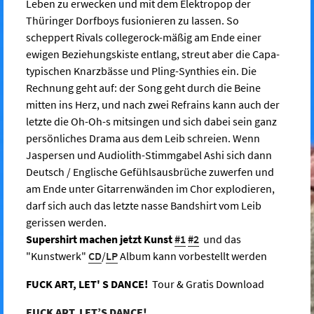
Leben zu erwecken und mit dem Elektropop der
Thüringer Dorfboys fusionieren zu lassen. So
scheppert Rivals collegerock-mäßig am Ende einer
ewigen Beziehungskiste entlang, streut aber die Capa-
typischen Knarzbässe und Pling-Synthies ein. Die
Rechnung geht auf: der Song geht durch die Beine
mitten ins Herz, und nach zwei Refrains kann auch der
letzte die Oh-Oh-s mitsingen und sich dabei sein ganz
persönliches Drama aus dem Leib schreien. Wenn
Jaspersen und Audiolith-Stimmgabel Ashi sich dann
Deutsch / Englische Gefühlsausbrüche zuwerfen und
am Ende unter Gitarrenwänden im Chor explodieren,
darf sich auch das letzte nasse Bandshirt vom Leib
gerissen werden.
Supershirt machen jetzt Kunst
#1
#2
und das
"Kunstwerk"
CD
/
LP
Album kann vorbestellt werden
FUCK ART, LET' S DANCE!
Tour & Gratis Download
FUCK ART, LET’S DANCE!