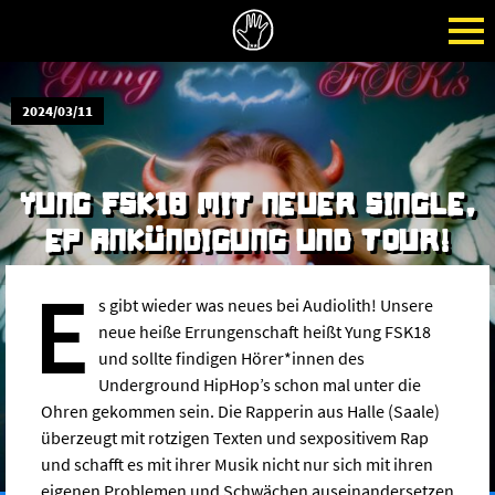
2024/03/11
YUNG FSK18 MIT NEUER SINGLE,
EP ANKÜNDIGUNG UND TOUR!
E
s gibt wieder was neues bei Audiolith! Unsere
neue heiße Errungenschaft heißt Yung FSK18
und sollte findigen Hörer*innen des
Underground HipHop’s schon mal unter die
Ohren gekommen sein. Die Rapperin aus Halle (Saale)
überzeugt mit rotzigen Texten und sexpositivem Rap
und schafft es mit ihrer Musik nicht nur sich mit ihren
eigenen Problemen und Schwächen auseinandersetzen