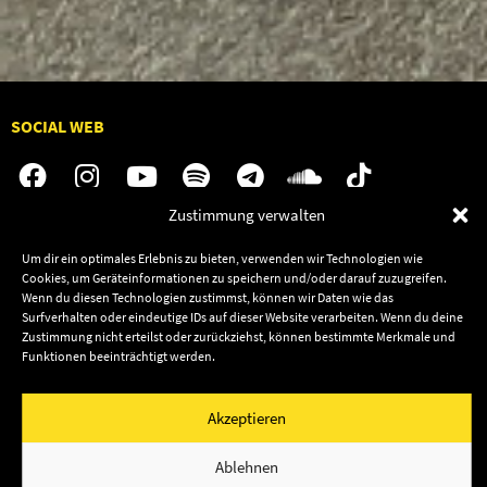
SOCIAL WEB
Zustimmung verwalten
Audiolith
Contact Us
Um dir ein optimales Erlebnis zu bieten, verwenden wir Technologien wie
Cookies, um Geräteinformationen zu speichern und/oder darauf zuzugreifen.
News
Dates
Wenn du diesen Technologien zustimmst, können wir Daten wie das
Artists
Shop
Surfverhalten oder eindeutige IDs auf dieser Website verarbeiten. Wenn du deine
Zustimmung nicht erteilst oder zurückziehst, können bestimmte Merkmale und
Releases
Funktionen beeinträchtigt werden.
Friends
Impressum
Privacy
Akzeptieren
© 2003–2026 Audiolith International GmbH & Audiolith
Publishing
Ablehnen