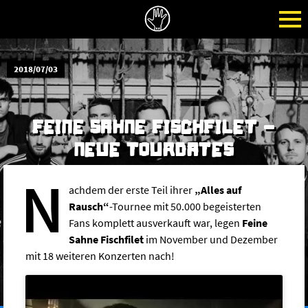
2018/07/03
FEINE SAHNE FISCHFILET -
NEUE TOURDATES
N
achdem der erste Teil ihrer
„Alles auf
Rausch“
-Tournee mit 50.000 begeisterten
Fans komplett ausverkauft war, legen
Feine
Sahne Fischfilet
im November und Dezember
mit 18 weiteren Konzerten nach!