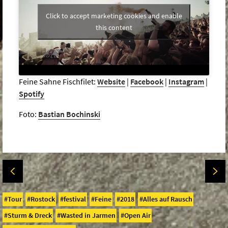
Click to accept marketing cookies and enable
this content
Feine Sahne Fischfilet:
Website
|
Facebook
|
Instagram
|
Spotify
Foto:
Bastian Bochinski
Tour
Rostock
festival
Feine
2018
Alles auf Rausch
Sturm & Dreck
Wasted in Jarmen
Open Air