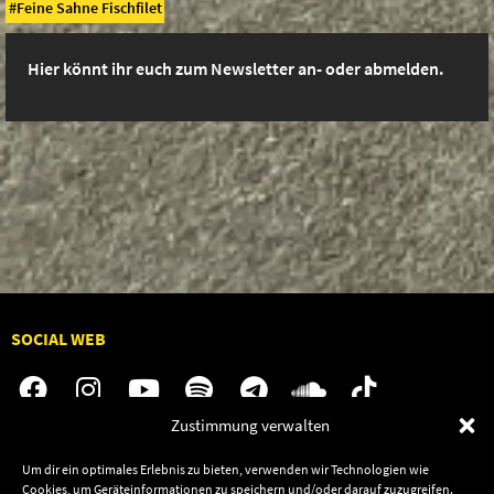
Feine Sahne Fischfilet
Hier könnt ihr euch zum Newsletter an- oder abmelden.
SOCIAL WEB
Zustimmung verwalten
Audiolith
Contact Us
Um dir ein optimales Erlebnis zu bieten, verwenden wir Technologien wie
Cookies, um Geräteinformationen zu speichern und/oder darauf zuzugreifen.