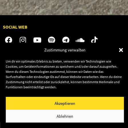
SOCIAL WEB
Zustimmung verwalten
Audiolith
Contact Us
Um dir ein optimales Erlebnis zu bieten, verwenden wir Technologien wie
Cookies, um Geräteinformationen zu speichern und/oder darauf zuzugreifen.
News
Dates
Wenn du diesen Technologien zustimmst, können wir Daten wie das
Artists
Shop
Surfverhalten oder eindeutige IDs auf dieser Website verarbeiten. Wenn du deine
Zustimmung nicht erteilst oder zurückziehst, können bestimmte Merkmale und
Releases
Funktionen beeinträchtigt werden.
Friends
Impressum
Privacy
Akzeptieren
© 2003–2026 Audiolith International GmbH & Audiolith
Publishing
Ablehnen