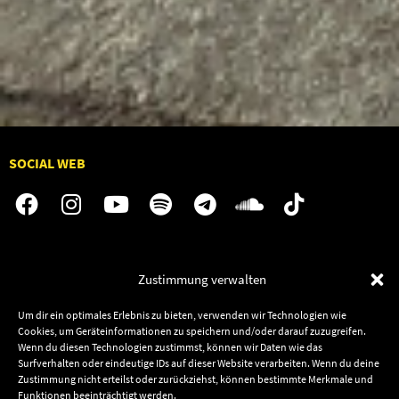
SOCIAL WEB
Audiolith
Jobs
Zustimmung verwalten
News
Kontakt
Artists
Termine
Um dir ein optimales Erlebnis zu bieten, verwenden wir Technologien wie
Cookies, um Geräteinformationen zu speichern und/oder darauf zuzugreifen.
Releases
Shop
Wenn du diesen Technologien zustimmst, können wir Daten wie das
Friends
Surfverhalten oder eindeutige IDs auf dieser Website verarbeiten. Wenn du deine
Zustimmung nicht erteilst oder zurückziehst, können bestimmte Merkmale und
Datenschutz
Newsletter
Funktionen beeinträchtigt werden.