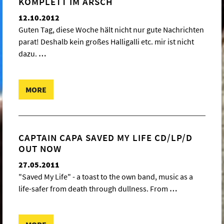
KOMPLETT IM ARSCH
12.10.2012
Guten Tag, diese Woche hält nicht nur gute Nachrichten
parat! Deshalb kein großes Halligalli etc. mir ist nicht
dazu.
…
MORE
CAPTAIN CAPA SAVED MY LIFE CD/LP/D
OUT NOW
27.05.2011
"Saved My Life" - a toast to the own band, music as a
life-safer from death through dullness. From
…