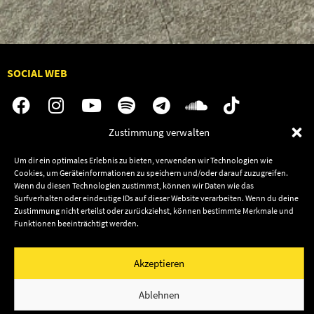
SOCIAL WEB
Zustimmung verwalten
Audiolith
Jobs
Um dir ein optimales Erlebnis zu bieten, verwenden wir Technologien wie
News
Kontakt
Cookies, um Geräteinformationen zu speichern und/oder darauf zuzugreifen.
Wenn du diesen Technologien zustimmst, können wir Daten wie das
Artists
Termine
Surfverhalten oder eindeutige IDs auf dieser Website verarbeiten. Wenn du deine
Releases
Shop
Zustimmung nicht erteilst oder zurückziehst, können bestimmte Merkmale und
Funktionen beeinträchtigt werden.
Friends
Datenschutz
Newsletter
Akzeptieren
Impressum
Cookie-Richtlinie (EU)
© 2003–2026 Audiolith International GmbH & Audiolith
Ablehnen
Publishing