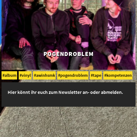
POGENDROBLEM
album
vinyl
awinhsmk
pogendroblem
tape
kompetenzen
Hier könnt ihr euch zum Newsletter an- oder abmelden.