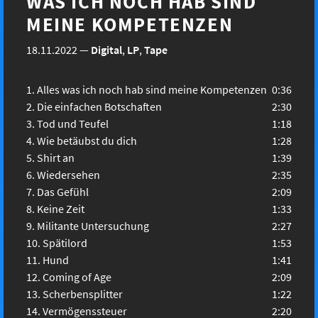
WAS ICH NOCH HAB SIND
MEINE KOMPETENZEN
18.11.2022
—
Digital
,
LP
,
Tape
Alles was ich noch hab sind meine Kompetenzen
0:36
Die einfachen Botschaften
2:30
Tod und Teufel
1:18
Wie betäubst du dich
1:28
Shirt an
1:39
Wiedersehen
2:35
Das Gefühl
2:09
Keine Zeit
1:33
Militante Untersuchung
2:27
Spätilord
1:53
Hund
1:41
Coming of Age
2:09
Scherbensplitter
1:22
Vermögenssteuer
2:20