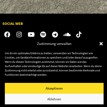
SOCIAL WEB
Zustimmung verwalten
Audiolith
Jobs
Um dir ein optimales Erlebnis zu bieten, verwenden wir Technologien wie
News
Kontakt
Cookies, um Geräteinformationen zu speichern und/oder darauf zuzugreifen.
Wenn du diesen Technologien zustimmst, können wir Daten wie das
Artists
Termine
Surfverhalten oder eindeutige IDs auf dieser Website verarbeiten. Wenn du deine
Releases
Shop
Zustimmung nicht erteilst oder zurückziehst, können bestimmte Merkmale und
Funktionen beeinträchtigt werden.
Friends
Datenschutz
Newsletter
Akzeptieren
Impressum
Cookie-Richtlinie (EU)
© 2003–2026 Audiolith International GmbH & Audiolith
Ablehnen
Publishing