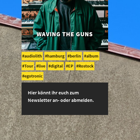
WAVING THE GUNS
audiolith
hamburg
berlin
album
Tour
live
digital
EP
Rostock
egotronic
Hier könnt ihr euch zum
Newsletter an- oder abmelden.