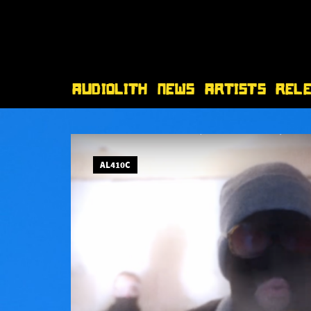
Audiolith
News
Artists
Rel
AL410C