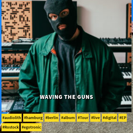
WAVING THE GUNS
audiolith
hamburg
berlin
album
Tour
live
digital
EP
Rostock
egotronic