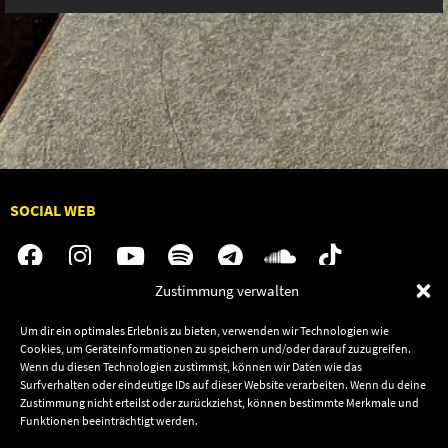
SOCIAL WEB
Zustimmung verwalten
Audiolith
Jobs
Um dir ein optimales Erlebnis zu bieten, verwenden wir Technologien wie
Cookies, um Geräteinformationen zu speichern und/oder darauf zuzugreifen.
News
Kontakt
Wenn du diesen Technologien zustimmst, können wir Daten wie das
Artists
Termine
Surfverhalten oder eindeutige IDs auf dieser Website verarbeiten. Wenn du deine
Zustimmung nicht erteilst oder zurückziehst, können bestimmte Merkmale und
Releases
Shop
Funktionen beeinträchtigt werden.
Friends