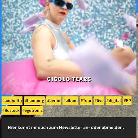
GIGOLO TEARS
audiolith
hamburg
berlin
album
Tour
live
digital
EP
Rostock
egotronic
Hier könnt ihr euch zum Newsletter an- oder abmelden.