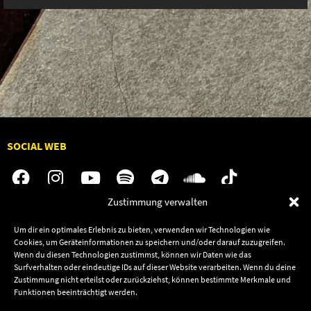
SOCIAL WEB
Zustimmung verwalten
Audiolith
Jobs
Um dir ein optimales Erlebnis zu bieten, verwenden wir Technologien wie
Cookies, um Geräteinformationen zu speichern und/oder darauf zuzugreifen.
News
Kontakt
Wenn du diesen Technologien zustimmst, können wir Daten wie das
Artists
Termine
Surfverhalten oder eindeutige IDs auf dieser Website verarbeiten. Wenn du deine
Zustimmung nicht erteilst oder zurückziehst, können bestimmte Merkmale und
Releases
Shop
Funktionen beeinträchtigt werden.
Friends