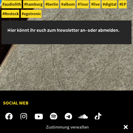
audiolith
hamburg
berlin
album
Tour
live
digital
EP
Rostock
egotronic
Hier könnt ihr euch zum Newsletter an- oder abmelden.
SOCIAL WEB
Zustimmung verwalten