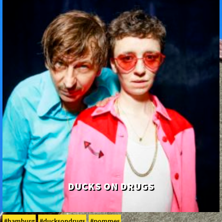
DUCKS ON DRUGS
hamburg
ducksondrugs
pommes