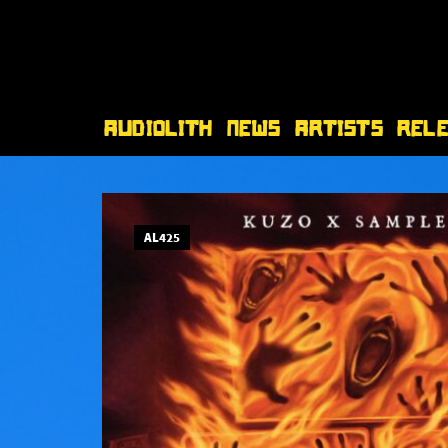
Audiolith
News
Artists
Rel
AL425