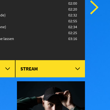
02:00
02:20
ade)
02:32
02:55
one)
02:34
02:25
he lassen
03:16
STREAM