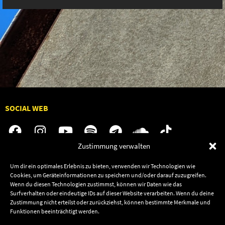
SOCIAL WEB
Zustimmung verwalten
Audiolith
Jobs
Um dir ein optimales Erlebnis zu bieten, verwenden wir Technologien wie
Cookies, um Geräteinformationen zu speichern und/oder darauf zuzugreifen.
News
Kontakt
Wenn du diesen Technologien zustimmst, können wir Daten wie das
Artists
Termine
Surfverhalten oder eindeutige IDs auf dieser Website verarbeiten. Wenn du deine
Zustimmung nicht erteilst oder zurückziehst, können bestimmte Merkmale und
Releases
Shop
Funktionen beeinträchtigt werden.
Friends