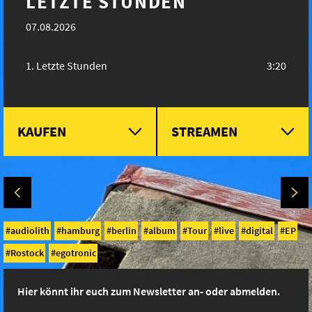
LETZTE STUNDEN
07.08.2026
Letzte Stunden
3:20
KAUFEN
STREAMEN
audiolith
hamburg
berlin
album
Tour
live
digital
EP
Rostock
egotronic
Hier könnt ihr euch zum Newsletter an- oder abmelden.