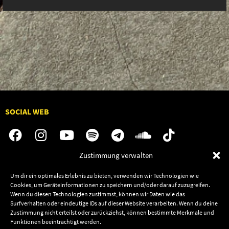
SOCIAL WEB
Zustimmung verwalten
Audiolith
Jobs
Um dir ein optimales Erlebnis zu bieten, verwenden wir Technologien wie
News
Kontakt
Cookies, um Geräteinformationen zu speichern und/oder darauf zuzugreifen.
Wenn du diesen Technologien zustimmst, können wir Daten wie das
Artists
Termine
Surfverhalten oder eindeutige IDs auf dieser Website verarbeiten. Wenn du deine
Releases
Shop
Zustimmung nicht erteilst oder zurückziehst, können bestimmte Merkmale und
Funktionen beeinträchtigt werden.
Friends