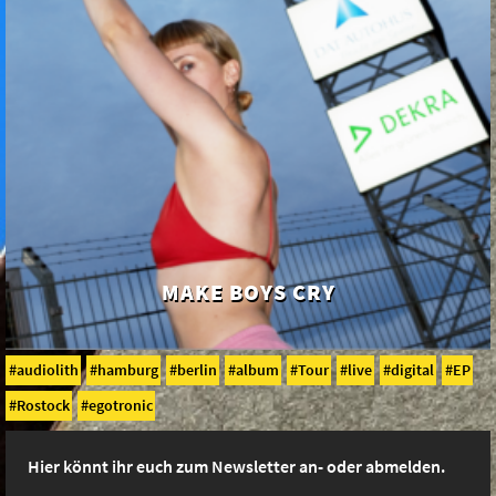
MAKE BOYS CRY
audiolith
hamburg
berlin
album
Tour
live
digital
EP
Rostock
egotronic
Hier könnt ihr euch zum Newsletter an- oder abmelden.