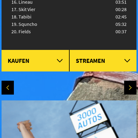
Lineau
03:51
Skit Vier
00:28
Tabibi
02:45
Squncho
05:32
Fields
00:37
KAUFEN
STREAMEN