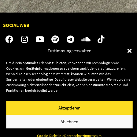
SOCIAL WEB
Zustimmung verwalten
Audiolith
Jobs
Um dir ein optimales Erlebnis zu bieten, verwenden wir Technologien wie
News
Kontakt
Cookies, um Geräteinformationen zu speichern und/oder darauf zuzugreifen.
Wenn du diesen Technologien zustimmst, können wir Daten wie das
Artists
Termine
Surfverhalten oder eindeutige IDs auf dieser Website verarbeiten. Wenn du deine
Releases
Shop
Zustimmung nicht erteilst oder zurückziehst, können bestimmte Merkmale und
Funktionen beeinträchtigt werden.
Friends
Datenschutz
Newsletter
Akzeptieren
Impressum
Cookie-Richtlinie (EU)
© 2003–2026 Audiolith International GmbH & Audiolith
Ablehnen
Publishing
Cookie-Richtlinie
Datenschutz
Impressum