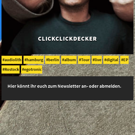
CLICK­CLICK­DECKER
audiolith
hamburg
berlin
album
Tour
live
digital
EP
Rostock
egotronic
Hier könnt ihr euch zum Newsletter an- oder abmelden.