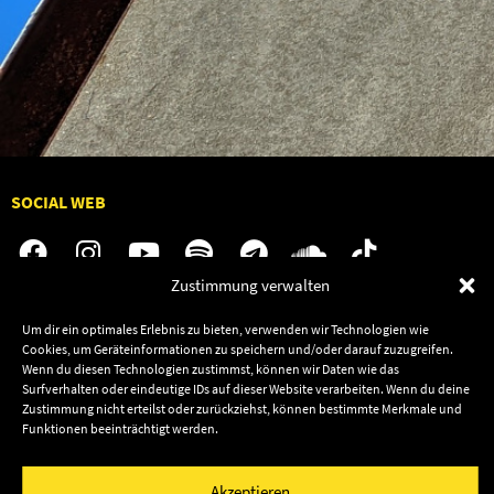
SOCIAL WEB
Zustimmung verwalten
Audiolith
Jobs
Um dir ein optimales Erlebnis zu bieten, verwenden wir Technologien wie
Cookies, um Geräteinformationen zu speichern und/oder darauf zuzugreifen.
News
Kontakt
Wenn du diesen Technologien zustimmst, können wir Daten wie das
Artists
Termine
Surfverhalten oder eindeutige IDs auf dieser Website verarbeiten. Wenn du deine
Zustimmung nicht erteilst oder zurückziehst, können bestimmte Merkmale und
Releases
Shop
Funktionen beeinträchtigt werden.
Friends
Datenschutz
Newsletter
Akzeptieren