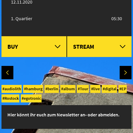
12.11.2020
Quartier
05:30
BUY
STREAM
audiolith
hamburg
berlin
album
Tour
live
digital
EP
Rostock
egotronic
Hier könnt ihr euch zum Newsletter an- oder abmelden.