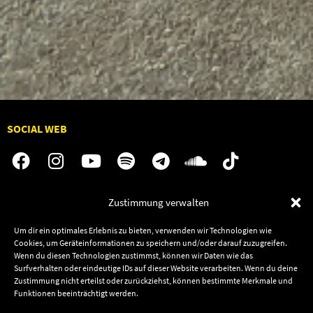
SOCIAL WEB
Zustimmung verwalten
Audiolith
Jobs
News
Kontakt
Um dir ein optimales Erlebnis zu bieten, verwenden wir Technologien wie
Cookies, um Geräteinformationen zu speichern und/oder darauf zuzugreifen.
Artists
Termine
Wenn du diesen Technologien zustimmst, können wir Daten wie das
Releases
Shop
Surfverhalten oder eindeutige IDs auf dieser Website verarbeiten. Wenn du deine
Zustimmung nicht erteilst oder zurückziehst, können bestimmte Merkmale und
Friends
Funktionen beeinträchtigt werden.
Datenschutz
Newsletter