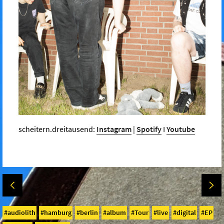
scheitern.dreitausend:
Instagram
|
Spotify
I
Youtube
audiolith
hamburg
berlin
album
Tour
live
digital
EP