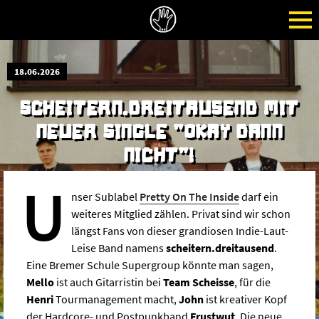
18.06.2026
SCHEITERN.DREITAUSEND MIT
NEUER SINGLE "OKAY DANN
NICHT"!
U
nser Sublabel
Pretty On The Inside
darf ein
weiteres Mitglied zählen. Privat sind wir schon
längst Fans von dieser grandiosen Indie-Laut-
Leise Band namens
scheitern.dreitausend
.
Eine Bremer Schule Supergroup könnte man sagen,
Mello
ist auch Gitarristin bei
Team Scheisse
, für die
Henri
Tourmanagement macht,
John
ist kreativer Kopf
der Hardcore- und Postpunkband
Frustwut
. Die neue