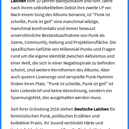
Laichen
zum 10-jähren Bandjubiläum und fünf Jahre
nach ihrem selbstbetitelten Debüt ihre zweite LP vor.
Nach einem Song des Albums benannt, ist "Punk ist
scheiße, Punk ist geil" eine manchmal witzige,
manchmal konfrontativ und immer bewusst
unversöhnliche Bestandsaufnahme von Punk als
Szene, Community, Haltung und Projektionsfläche. Die
spezifischen Gefühle von Millennial-Punks und Fragen
rund um die eigene Identität zwischen Aktivismus und
einer Welt, die sich in einer Negativspirale zu befinden
scheint, sind weitere Kernthemen des Albums. Aber
auch queere Lovesongs und verspielte Punk-Hymnen
finden ihren Platz. "Punk ist scheiße, Punk ist geil" ist
kein Liebesbrief und keine Abrechnung, sondern ein
Spannungsfeld, das ausgehalten werden muss.
Seit ihrer Gründung 2016 stehen
Deutsche Laichen
für
feministischen Punk, politisches Erzählen und
kollektive Praxis. Ihr Sound verbindet Härte und