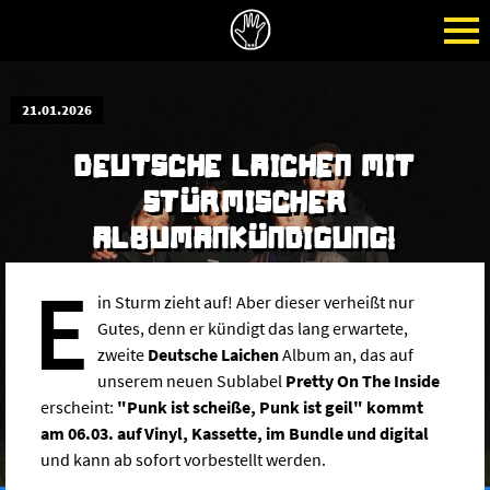
21.01.2026
DEUTSCHE LAICHEN MIT
STÜRMISCHER
ALBUMANKÜNDIGUNG!
E
in Sturm zieht auf! Aber dieser verheißt nur
Gutes, denn er kündigt das lang erwartete,
zweite
Deutsche Laichen
Album an, das auf
unserem neuen Sublabel
Pretty On The Inside
erscheint:
"Punk ist scheiße, Punk ist geil" kommt
am 06.03. auf Vinyl, Kassette, im Bundle und digital
und kann ab sofort vorbestellt werden.