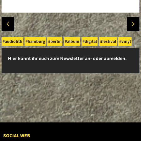
audiolith
hamburg
berlin
album
digital
festival
vinyl
Hier könnt ihr euch zum Newsletter an- oder abmelden.
SOCIAL WEB