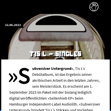
22.06.2023
TIS L - SINGLES
»S
ubversiver Untergrund«
, Tis L’s
Debütalbum, ist das Ergebnis seiner
akribischen Arbeit in den letzten Jahren,
sein Meisterstück. Es erscheint am 1.
September 2023 im Paket mit der bislang lediglich
digital veröffentlichten »Seitenhieb EP« beim
Hamburger Independent-Label Audiolith. »Subversiver
Untergrund« bündelt Tis L’s Stärken und Vorlieben,