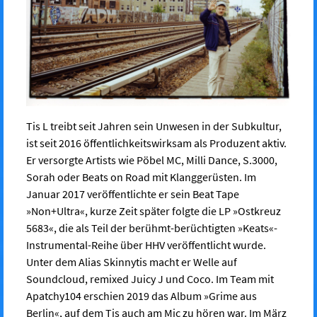
Tis L treibt seit Jahren sein Unwesen in der Subkultur,
ist seit 2016
öffentlichkeitswirksam als Produzent aktiv.
Er versorgte Artists wie Pöbel MC,
Milli Dance, S.3000,
Sorah oder Beats on Road mit Klanggerüsten. Im
Januar 2017 veröffentlichte er sein Beat Tape
»Non+Ultra«, kurze Zeit
später folgte die LP »Ostkreuz
5683«, die als Teil der berühmt-berüchtigten
»Keats«-
Instrumental-Reihe über HHV veröffentlicht wurde.
Unter dem Alias
Skinnytis macht er Welle auf
Soundcloud, remixed Juicy J und Coco. Im
Team mit
Apatchy104 erschien 2019 das Album »Grime aus
Berlin«, auf
dem Tis auch am Mic zu hören war. Im März