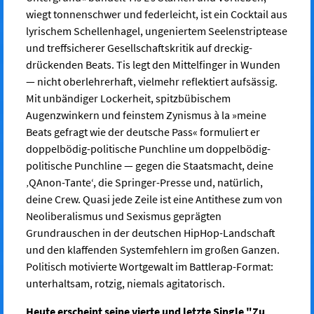
wiegt tonnenschwer und federleicht, ist ein Cocktail aus
lyrischem Schellenhagel, ungeniertem Seelenstriptease
und treffsicherer Gesellschaftskritik auf dreckig-
drückenden Beats. Tis legt den Mittelfinger in Wunden
— nicht oberlehrerhaft, vielmehr reflektiert aufsässig.
Mit unbändiger Lockerheit, spitzbübischem
Augenzwinkern und feinstem Zynismus à la »meine
Beats gefragt wie der deutsche Pass« formuliert er
doppelbödig-politische Punchline um doppelbödig-
politische Punchline — gegen die Staatsmacht, deine
‚QAnon-Tante‘, die Springer-Presse und, natürlich,
deine Crew. Quasi jede Zeile ist eine Antithese zum von
Neoliberalismus und Sexismus geprägten
Grundrauschen in der deutschen HipHop-Landschaft
und den klaffenden Systemfehlern im großen Ganzen.
Politisch motivierte Wortgewalt im Battlerap-Format:
unterhaltsam, rotzig, niemals agitatorisch.
Heute erscheint seine vierte und letzte Single "Zu