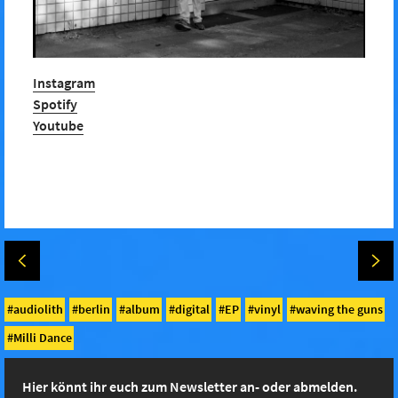
Instagram
Spotify
Youtube
audiolith
berlin
album
digital
EP
vinyl
waving the guns
Milli Dance
Hier könnt ihr euch zum Newsletter an- oder abmelden.