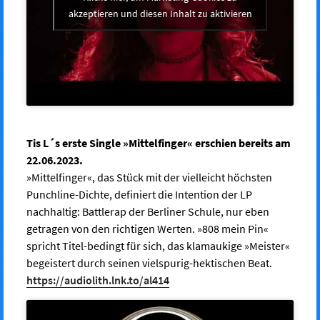
akzeptieren und diesen Inhalt zu aktivieren
Tis L´s erste Single
»Mittel
fi
nger«
erschien bereits am
22.06.2023.
»Mittel
fi
nger«, das Stück mit der
vielleicht
höchsten
Punchline-Dichte,
de
fi
niert
die
Intention
der
LP
nachhaltig: Battlerap der Berliner Schule, nur eben
getragen von den
richtigen Werten. »808 mein Pin«
spricht Titel-bedingt für sich, das
klamaukige »Meister«
begeistert durch seinen vielspurig-hektischen Beat.
https://audiolith.lnk.to/al414