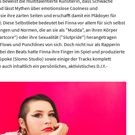
ks beweist die multitalentierte Künstlerin, dass Schwäche
und lässt Mythen über emotionslose Coolness und
 sie ihre zarten Seiten und erschafft damit ein Plädoyer für
. Diese Selbstliebe bedeutet bei Finna vor allem für sich selbst
ungen und Normen, die an sie als "Mudda", an ihren Körper
Zartcore") oder ihre Sexualität ("Slutpride") herangetragen
 Flows und Punchlines von sich. Doch nicht nur als Rapperin
ch bei den Beats hatte Finna ihre Finger im Spiel und produzierte
Spoke (Slomo Studio) sowie einige der Tracks komplett
auch inhaltlich ein persönliches, aktivistisches D.I.Y.-