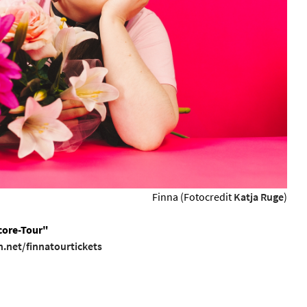
Finna (Fotocredit
Katja Ruge
)
core-Tour"
th.net/finnatourtickets