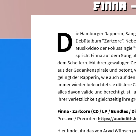
FINNA 
D
ie Hamburger Rapperin, Sänge
Debütalbum "Zartcore". Nebe
Musikvideo der Fokussingle "V
spricht Finna auf dem Song üb
dem Scheitern. Mit ihrer gewaltigen G
aus der Gedankenspirale und betont, wi
gelingt der Rapperin, wie auch auf d
Immer wieder beleuchtet sie düstere
alles davon valide und berechtigt ist - 
ihrer Verletzlichkeit gleichzeitig ihre 
Finna - Zartcore (CD / LP / Bundles / Di
Presave / Preorder:
https://audiolith.
Hier findet ihr das von Arvid Wünsch 