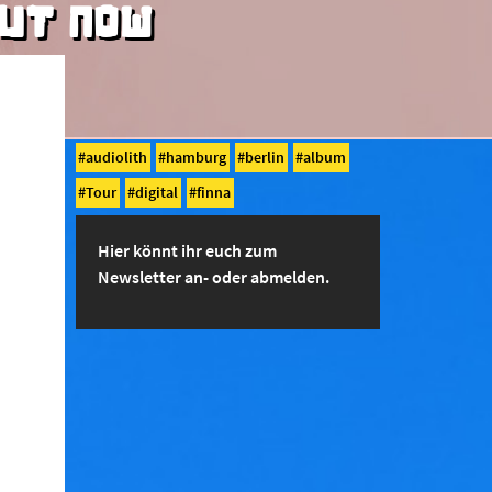
OUT NOW
audiolith
hamburg
berlin
album
Tour
digital
finna
Hier könnt ihr euch zum
Newsletter an- oder abmelden.