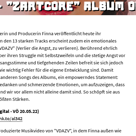
- "ZARTCORE" ALBUM 
rin und Producerin Finna veröffentlicht heute ihr
n den 13 starken Tracks erscheint zudem ein emotionales
DAZV" (Verlier die Angst, zu verlieren). Berührend ehrlich
er ihren Struggle mit Selbstzweifeln und die stetige Angst vor
esangsstimme und tiefgehenden Zeilen befreit sie sich jedoch
e wichtig Fehler für die eigene Entwicklung sind. Damit
en anderen Songs des Albums, ein empowerndes Statement:
 Gedanken und schmerzende Emotionen, um aufzuzeigen, dass
und wir vor allem nicht alleine damit sind. So schöpft sie aus
größten Stärken.
gital - VÖ 20.05.22)
lnk.to/al342
produzierte Musikvideo von "VDAZV", in dem Finna außen wie