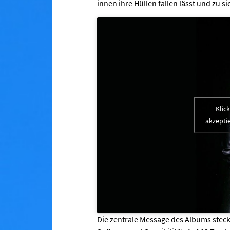
innen ihre Hüllen fallen lässt und zu si
Klic
akzeptie
Die zentrale Message des Albums steckt 