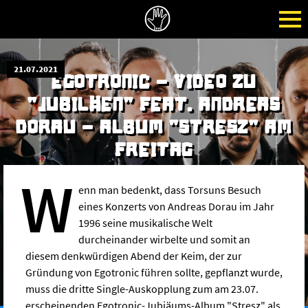
21.07.2021
EGOTRONIC - VIDEO ZU
"JUBILÄEN" FEAT. ANDREAS
DORAU - ALBUM "STRESZ" AM
FREITAG
W
enn man bedenkt, dass Torsuns Besuch
eines Konzerts von Andreas Dorau im Jahr
1996 seine musikalische Welt
durcheinander wirbelte und somit an
diesem denkwürdigen Abend der Keim, der zur
Gründung von Egotronic führen sollte, gepflanzt wurde,
muss die dritte Single-Auskopplung zum am 23.07.
erscheinenden Egotronic-Jubiäums-Album "Stresz" als