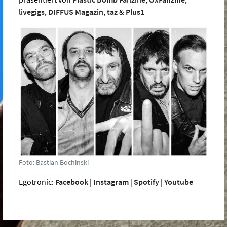
livegigs
,
DIFFUS Magazin
,
taz
&
Plus1
Foto: Bastian Bochinski
Egotronic:
Facebook
|
Instagram
|
Spotify
|
Youtube