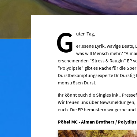
G
uten Tag,
erlesene Lyrik, wavige Beats
was will Mensch mehr? "Alman
erscheinenden "Stress & Raugln" EP v
"Polydipsie" gibt es Rache für die Sp
Durstbekämpfungsexperte Dr Durstig h
monströsen Durst.
Ihr könnt euch die Singles inkl. Pres
Wir freuen uns über Newsmeldungen, P
euch. Die EP bemustern wir gerne und 
Pöbel MC - Alman Brothers / Polydipsi