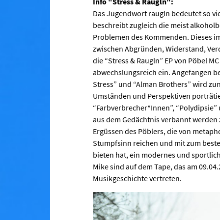
Info "Stress & Raugln":
Das Jugendwort raugln bedeutet so viel
beschreibt zugleich die meist alkohol
Problemen des Kommenden. Dieses im 
zwischen Abgründen, Widerstand, Verd
die “Stress & Raugln” EP von Pöbel MC 
abwechslungsreich ein. Angefangen bei
Stress” und “Alman Brothers” wird zun
Umständen und Perspektiven porträtier
“Farbverbrecher*Innen”, “Polydipsie” 
aus dem Gedächtnis verbannt werden z
Ergüssen des Pöblers, die von metapho
Stumpfsinn reichen und mit zum best
bieten hat, ein modernes und sportlic
Mike sind auf dem Tape, das am 09.04.
Musikgeschichte vertreten.