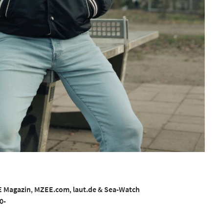
E Magazin
,
MZEE.com
,
laut.de
&
Sea-Watch
0-