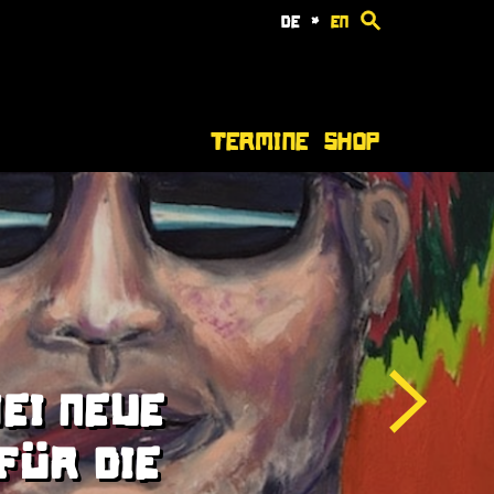
de
*
en
Termine
Shop
EI NEUE
FÜR DIE