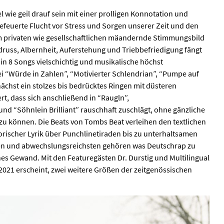
 wie geil drauf sein mit einer prolligen Konnotation und
befeuerte Flucht vor Stress und Sorgen unserer Zeit und den
privaten wie gesellschaftlichen mäandernde Stimmungsbild
russ, Albernheit, Auferstehung und Triebbefriedigung fängt
in 8 Songs vielschichtig und musikalische höchst
 “Würde in Zahlen”, “Motivierter Schlendrian”, “Pumpe auf
ächst ein stolzes bis bedrücktes Ringen mit düsteren
t, dass sich anschließend in “Raugln”,
und “Söhnlein Brilliant” rauschhaft zuschlägt, ohne gänzliche
u können. Die Beats von Tombs Beat verleihen den textlichen
rischer Lyrik über Punchlinetiraden bis zu unterhaltsamen
en und abwechslungsreichsten gehören was Deutschrap zu
hes Gewand. Mit den Featuregästen Dr. Durstig und Multilingual
2021 erscheint, zwei weitere Größen der zeitgenössischen