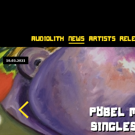
Audiolith
News
Artists
Rel
10.03.2021
PÖBEL 
SINGLE