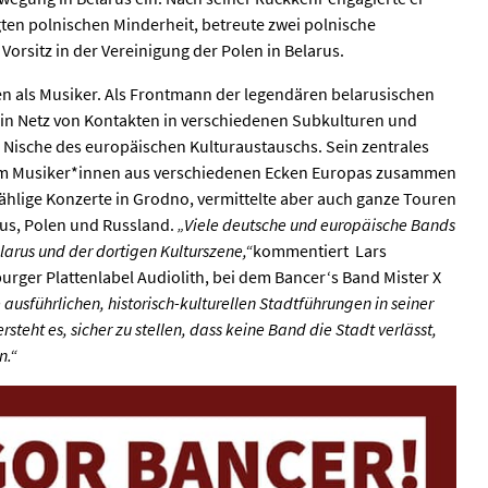
gten polnischen Minderheit, betreute zwei polnische
orsitz in der Vereinigung der Polen in Belarus.
en als Musiker. Als Frontmann der legendären belarusischen
ein Netz von Kontakten in verschiedenen Subkulturen und
r Nische des europäischen Kulturaustauschs. Sein zentrales
llem Musiker*innen aus verschiedenen Ecken Europas zusammen
zählige Konzerte in Grodno, vermittelte aber auch ganze Touren
rus, Polen und Russland.
„Viele deutsche und europäische Bands
arus und der dortigen Kulturszene,“
kommentiert Lars
ger Plattenlabel Audiolith, bei dem Bancer‘s Band Mister X
 ausführlichen, historisch-kulturellen Stadtführungen in seiner
steht es, sicher zu stellen, dass keine Band die Stadt verlässt,
n.“