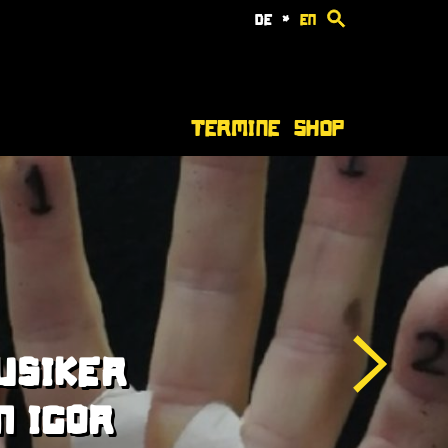
de
*
en
Termine
Shop
USIKER
N IGOR