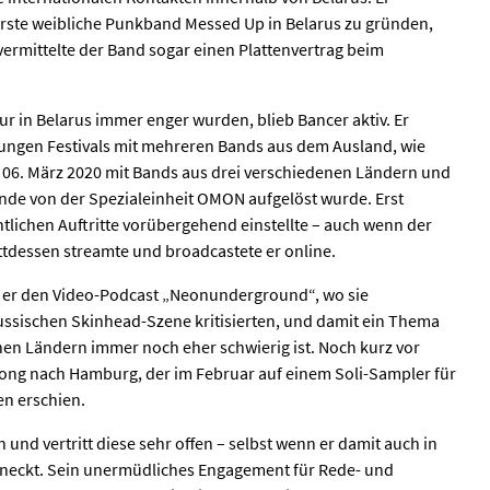
erste weibliche Punkband Messed Up in Belarus zu gründen,
vermittelte der Band sogar einen Plattenvertrag beim
tur in Belarus immer enger wurden, blieb Bancer aktiv. Er
gungen Festivals mit mehreren Bands aus dem Ausland, wie
m 06. März 2020 mit Bands aus drei verschiedenen Ländern und
nde von der Spezialeinheit OMON aufgelöst wurde. Erst
ntlichen Auftritte vorübergehend einstellte – auch wenn der
attdessen streamte und broadcastete er online.
 er den Video-Podcast „Neonunderground“, wo sie
ussischen Skinhead-Szene kritisierten, und damit ein Thema
en Ländern immer noch eher schwierig ist. Noch kurz vor
 Song nach Hamburg, der im Februar auf einem Soli-Sampler für
en erschien.
 und vertritt diese sehr offen – selbst wenn er damit auch in
aneckt. Sein unermüdliches Engagement für Rede- und