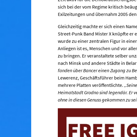
sich bei der vom Regime kritisch beäu
Exilzeitungen und übernahm 2005 den V
Gleichzeitig machte er sich einen Nam
Street-Punk Band Mister X knüpfte er 
wurde zu einer zentralen Figur in eine
Anliegen ist es, Menschen und vor a
zu bringen. Er veranstaltete selber un
nach Minsk und andere Städte in Bela
fanden über Bancer einen Zugang zu Bel
Lewerenz, Geschäftsführer beim Hambur
mehrere Platten veröffentlichte.
„Seine
Heimatstadt Grodno sind legendär. Er ver
ohne in diesen Genuss gekommen zu sei