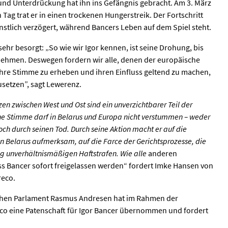
 und Unterdrückung hat ihn ins Gefängnis gebracht. Am 3. März
Tag trat er in einen trockenen Hungerstreik. Der Fortschritt
stlich verzögert, während Bancers Leben auf dem Spiel steht.
hr besorgt: „So wie wir Igor kennen, ist seine Drohung, bis
nehmen. Deswegen fordern wir alle, denen der europäische
 ihre Stimme zu erheben und ihren Einfluss geltend zu machen,
usetzen”, sagt Lewerenz.
n zwischen West und Ost sind ein unverzichtbarer Teil der
ne Stimme darf in Belarus und Europa nicht verstummen – weder
ch durch seinen Tod. Durch seine Aktion macht er auf die
 in Belarus aufmerksam, auf die Farce der Gerichtsprozesse, die
g unverhältnismäßigen Haftstrafen. Wie alle
anderen
s Bancer sofort freigelassen werden“ fordert Imke Hansen von
reco.
schen Parlament Rasmus Andresen hat im Rahmen der
 eine Patenschaft für Igor Bancer übernommen und fordert