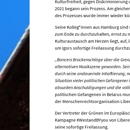
Kulturfreiheit, gegen Diskriminierung
2021 begann sein Prozess. Am gleichen 
des Prozesses wurde immer wieder kün
Seine Kolleg*innen aus Hamburg sind se
zum Ende zu durchzuhalten, ernst zu 
Kulturaustausch am Herzen liegt, auf,
um Igors sofortige Freilassung durchz
„Bancers Brückenschläge über die Grenze
alternativen Musikszene geworden. Sei
durch seine andauernde Inhaftierung, no
Situation vieler politischen Gefangener
absurden Anschuldigungen und die völli
politischen Gefangenen in Belarus mus
der Menschenrechtsorganisation Libe
Der Vertreter der Grünen im Europäi
Kampagne #WestandBYyou von Libereco
seine sofortige Freilassung.