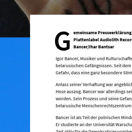
G
emeinsame Presseerklärung
Plattenlabel Audiolith Reco
Bancer/Ihar Bantsar
Igor Bancer, Musiker und Kulturschaffe
belarusischen Gefängnissen. Seit dem 3
Gefahr, dass eine ganz besondere Sti
Anlass seiner Verhaftung war angeblic
Hose auszog. Bancer war allerdings se
worden. Sein Prozess und seine Gefange
belarusische Menschenrechtszentrum V
Bancer ist als Teil der polnischen Mi
Er studierte an der Universität Warsc
Zeit aktiv für die Demokratisierungsb