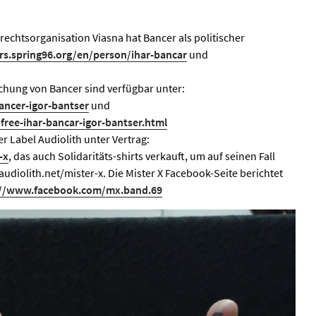
echtsorganisation Viasna hat Bancer als politischer
ers.spring96.org/en/person/ihar-bancar
und
lichung von Bancer sind verfügbar unter:
bancer-igor-bantser
und
free-ihar-bancar-igor-bantser.html
r Label Audiolith unter Vertrag:
-x
, das auch Solidaritäts-shirts verkauft, um auf seinen Fall
diolith.net/mister-x. Die Mister X Facebook-Seite berichtet
://www.facebook.com/mx.band.69