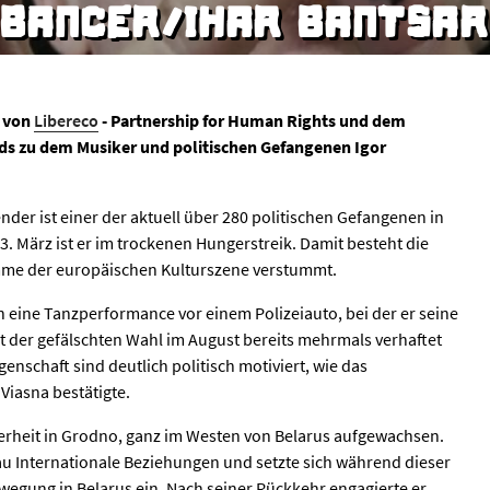
BANCER/IHAR BANTSAR
 von
Libereco
- Partnership for Human Rights und dem
rds zu dem Musiker und politischen Gefangenen Igor
nder ist einer der aktuell über 280 politischen Gefangenen in
. März ist er im trockenen Hungerstreik. Damit besteht die
mme der europäischen Kulturszene verstummt.
h eine Tanzperformance vor einem Polizeiauto, bei der er seine
it der gefälschten Wahl im August bereits mehrmals verhaftet
nschaft sind deutlich politisch motiviert, wie das
iasna bestätigte.
nderheit in Grodno, ganz im Westen von Belarus aufgewachsen.
hau Internationale Beziehungen und setzte sich während dieser
ewegung in Belarus ein. Nach seiner Rückkehr engagierte er