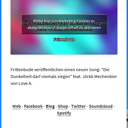
Klicke hier, um Marketing-Cookies zu
akzeptieren und diesen Inhalt zu aktivieren
Frittenbude veröffentlichen einen neuen Song: "Die
Dunkelheit darf niemals siegen" feat. Jörkk Mechenbier
von Love A.
Web
-
Facebook
-
Blog
-
Shop
-
Twitter
-
Soundcloud
-
Spotify