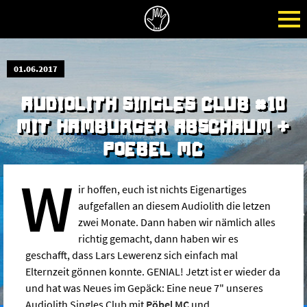
01.06.2017
AUDIOLITH SINGLES CLUB #10
MIT HAMBURGER ABSCHAUM +
POEBEL MC
W
ir hoffen, euch ist nichts Eigenartiges
aufgefallen an diesem Audiolith die letzen
zwei Monate. Dann haben wir nämlich alles
richtig gemacht, dann haben wir es
geschafft, dass Lars Lewerenz sich einfach mal
Elternzeit gönnen konnte. GENIAL! Jetzt ist er wieder da
und hat was Neues im Gepäck: Eine neue 7" unseres
Audiolith Singles Club mit
Pöbel MC
und