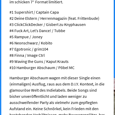
im schicken 7“ Format limitiert.
#1 Supershirt / Captain Capa
#2 Deine Elstern / Herrenmagazin (feat. Frittenbude)
#3 ClickClickDecker / Gisbert zu Knyphausen
#4 Fuck Art, Let’s Dance! / Tubbe
#5 Rampue / Joney
#6 Neonschwarz / Kobito
#7 Egotronic / grim104
#8 Finna / Image Ctrl
#9 Waving the Guns / Kaput Krauts
#10 Hamburger Abschaum / Pöbel MC
Hamburger Abschaum wagen mit dieser Single einen
(einmaligen) Ausflug, raus aus dem D.I.Y. Kontext, in die
glamouröse Welt des Indielabels. Beide Songs sind
bisher unveröffentlicht und laden weniger zu
ausschweifender Party als vielmehr zum gepflegten
Aufstand ein. Keine Schnörkel, kein Frieden mit den
bestehenden Verhältnissen, mehr Bauwagenplätze, her