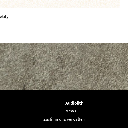
otify
Audiolith
News
Artists
Zustimmung verwalten
Releases