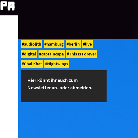
APA
audiolith
hamburg
berlin
live
digital
captaincapa
This Is Forever
Chai Khat
Nightwings
Hier könnt ihr euch zum
Newsletter an- oder abmelden.