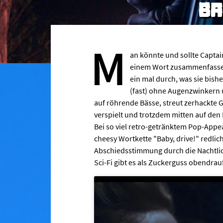
BA
M
an könnte und sollte Captai
einem Wort zusammenfassen:
ein mal durch, was sie bis
(fast) ohne Augenzwinkern 
auf röhrende Bässe, streut zerhackte G
verspielt und trotzdem mitten auf den 
Bei so viel retro-getränktem Pop-Appe
cheesy Wortkette "Baby, drive!" redlic
Abschiedsstimmung durch die Nachtlic
Sci-Fi gibt es als Zuckerguss obendrauf