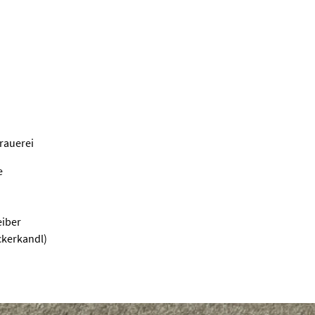
rauerei
e
eiber
ckerkandl)