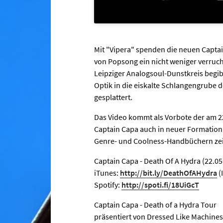
Mit "Vipera" spenden die neuen Captain
von Popsong ein nicht weniger verruch
Leipziger Analogsoul-Dunstkreis beg
Optik in die eiskalte Schlangengrube de
gesplattert.
Das Video kommt als Vorbote der am 22
Captain Capa auch in neuer Formation
Genre- und Coolness-Handbüchern ze
Captain Capa - Death Of A Hydra (22.05
iTunes:
http://bit.ly/DeathOfAHydra
(
Spotify:
http://spoti.fi/18UiGcT
Captain Capa - Death of a Hydra Tour
präsentiert von Dressed Like Machine