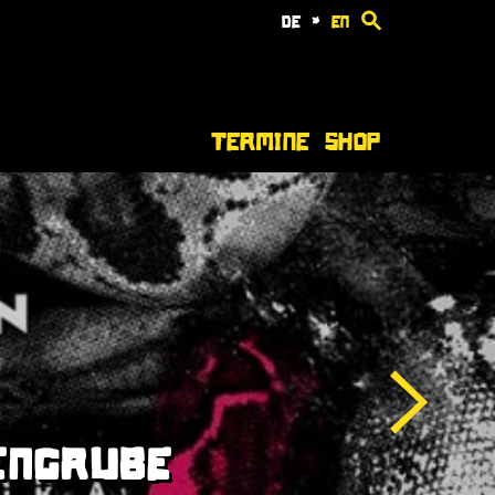
de
*
en
Termine
Shop
GENGRUBE