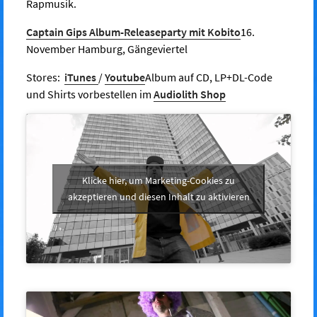
Rapmusik.
Captain Gips Album-Releaseparty mit Kobito
16.
November Hamburg, Gängeviertel
Stores:
iTunes
/
Youtube
Album auf CD, LP+DL-Code
und Shirts vorbestellen im
Audiolith Shop
Klicke hier, um Marketing-Cookies zu
akzeptieren und diesen Inhalt zu aktivieren