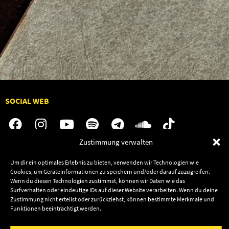
SOCIAL WEB
Zustimmung verwalten
Audiolith
Jobs
Um dir ein optimales Erlebnis zu bieten, verwenden wir Technologien wie
Cookies, um Geräteinformationen zu speichern und/oder darauf zuzugreifen.
News
Kontakt
Wenn du diesen Technologien zustimmst, können wir Daten wie das
Artists
Termine
Surfverhalten oder eindeutige IDs auf dieser Website verarbeiten. Wenn du deine
Zustimmung nicht erteilst oder zurückziehst, können bestimmte Merkmale und
Releases
Shop
Funktionen beeinträchtigt werden.
Friends