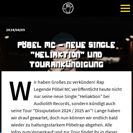
2024/04/09
PÖBEL MC - NEUE SINGLE
"HELIAKTION" UND
TOURANKÜNDIGUNG
W
ir haben Großes zu verkünden! Rap
Legende Pöbel MC veröffentlicht heute nicht
nur seine neue Single "Heliaktion" bei
Audiolith Records, sondern kündigt auch
seine Tour "Dissputation 2024 / 2025 an"! Lange haben
wir drauf gewartet, doch nun können wir endlich bald
wieder zu haltungsstarkem Pöbelrap abgehen. Alle
Infos zum Vorverkauf und zur Tour findet ihr in dieser