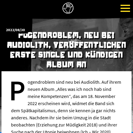
2022/08/30
POGENDROBLEM, NEU BEI
AUDIOLITH, VERÖFFENTLICHEN
ERSTE SINGLE UND KÜNDIGEN
ALBUM AN
p
ogendroblem sind neu bei Audiolith. Auf ihrem
neuen Album „Alles was ich noch hab sind
meine Kompetenzen“, das am 18. November
2022 erscheinen wird, widmet die Band sich
dem Spätkapitalismus, denn sie kennen ja gar nichts
anderes. Nachdem ihr sie beim Umzug in die Stadt
beobachten (Erziehung zur Müdigkeit 2018) und ihrer
Suche nach der Utopie beiwohnen (Ich – Wir 2020)