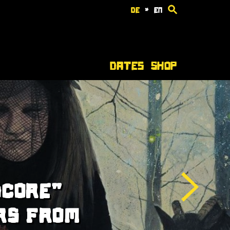
de
*
en
Dates
Shop
DCORE"
ERS FROM