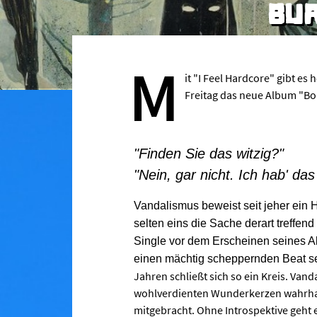
BUR
M
it "I Feel Hardcore" gibt e
Freitag das neue Album "Bo
"Finden Sie das witzig?"
"Nein, gar nicht. Ich hab' da
Vandalismus beweist seit jeher ein
selten eins die Sache derart treffend
Single vor dem Erscheinen seines 
einen mächtig scheppernden Beat se
Jahren schließt sich so ein Kreis. Va
wohlverdienten Wunderkerzen wahrhaftig
mitgebracht. Ohne Introspektive geht e