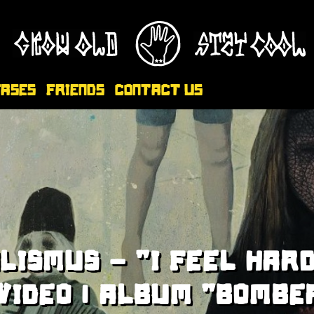
eases
Friends
Contact Us
LISMUS - "I FEEL HAR
VIDEO | ALBUM "BOMB