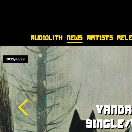
Audiolith
News
Artists
Rel
2021/06/23
VANDA
SINGLE/