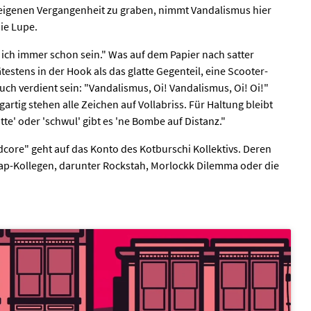
r eigenen Vergangenheit zu graben, nimmt Vandalismus hier
die Lupe.
lte ich immer schon sein." Was auf dem Papier nach satter
testens in der Hook als das glatte Gegenteil, eine Scooter-
 auch verdient sein: "Vandalismus, Oi! Vandalismus, Oi! Oi!"
artig stehen alle Zeichen auf Vollabriss. Für Haltung bleibt
tte' oder 'schwul' gibt es 'ne Bombe auf Distanz."
dcore" geht auf das Konto des Kotburschi Kollektivs. Deren
Rap-Kollegen, darunter Rockstah, Morlockk Dilemma oder die