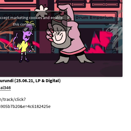
 accept marketing cookies and enable
this content
undi (25.06.21, LP & Digital)
/al346
/track/click?
5905b7b20&e=4c6182425e