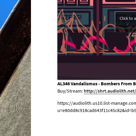
Click to
AL346 Vandalismus - Bombers From Bur
Buy/Stream:
http://shrt.audiolith.net
https://audiolith.us10.list-manage.com
u=e80dd8c918cad643f11c45c82&id=b