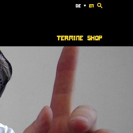
de
*
en
Termine
Shop